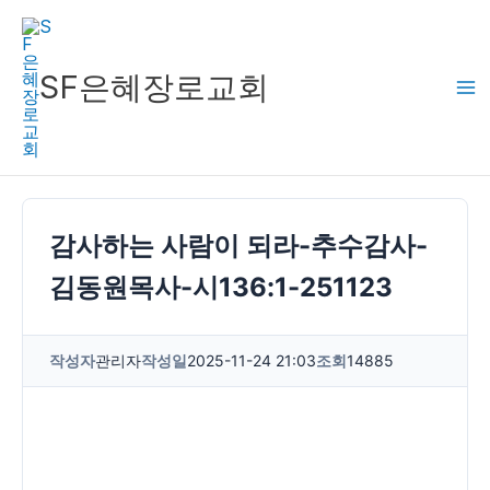
콘
텐
츠
SF은혜장로교회
로
건
너
뛰
기
감사하는 사람이 되라-추수감사-
김동원목사-시136:1-251123
작성자
관리자
작성일
2025-11-24 21:03
조회
14885