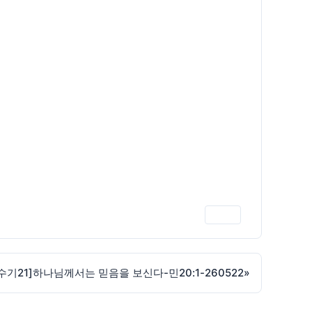
인쇄
수기21]하나님께서는 믿음을 보신다-민20:1-260522
»