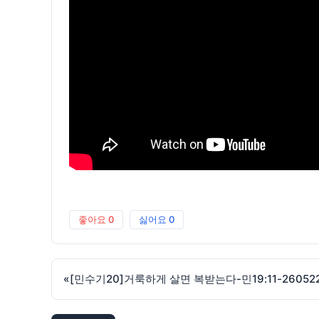
좋아요
0
싫어요
0
«
[민수기20]거룩하게 살면 복받는다-민19:11-26052