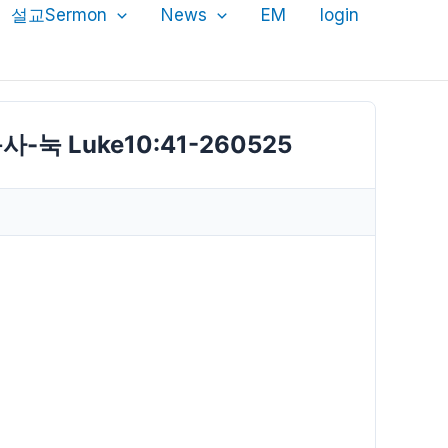
설교Sermon
News
EM
login
사-눅 Luke10:41-260525