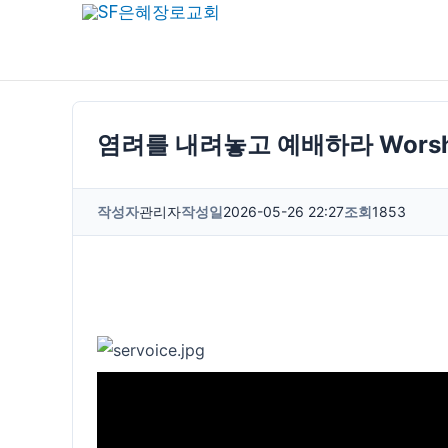
콘
텐
츠
로
건
염려를 내려놓고 예배하라 Worship:
너
뛰
작성자
관리자
작성일
2026-05-26 22:27
조회
1853
기