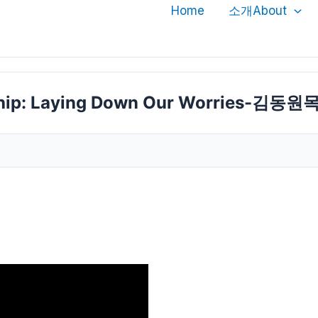
Home
소개About
 Laying Down Our Worries-김동원목