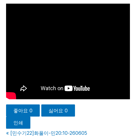
좋아요
0
싫어요
0
인쇄
«
[민수기22]화풀이-민20:10-260605