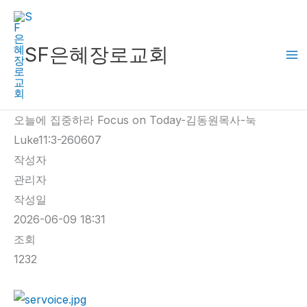
콘
텐
츠
SF은혜장로교회
로
건
너
오늘에 집중하라 Focus on Today-김동원목사-눅
뛰
Luke11:3-260607
기
작성자
관리자
작성일
2026-06-09 18:31
조회
1232