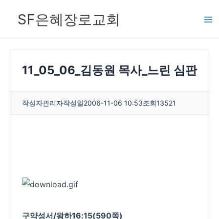
콘
SF은혜장로교회
텐
츠
로
건
11_05_06_김동원 목사_느린 심판
너
뛰
작성자
관리자
작성일
2006-11-06 10:53
조회
13521
기
구약성서/왕하16:15(590쪽)