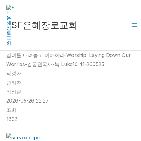
콘
텐
츠
SF은혜장로교회
로
건
너
염려를 내려놓고 예배하라 Worship: Laying Down Our
뛰
Worries-김동원목사-눅 Luke10:41-260525
기
작성자
관리자
작성일
2026-05-26 22:27
조회
1832