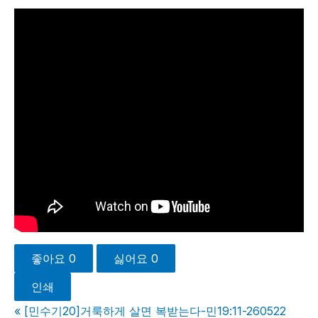
좋아요
0
싫어요
0
인쇄
«
[민수기20]거룩하게 살면 복받는다-민19:11-260522