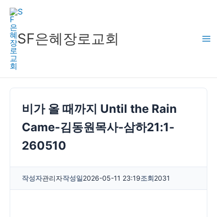
콘
텐
츠
SF은혜장로교회
로
건
너
뛰
기
비가 올 때까지 Until the Rain
Came-김동원목사-삼하21:1-
260510
작성자
관리자
작성일
2026-05-11 23:19
조회
2031