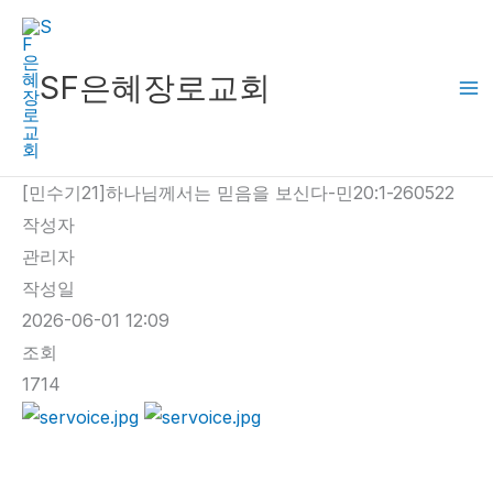
콘
텐
츠
SF은혜장로교회
로
건
너
[민수기21]하나님께서는 믿음을 보신다-민20:1-260522
뛰
작성자
기
관리자
작성일
2026-06-01 12:09
조회
1714