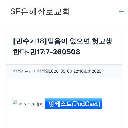
콘
SF은혜장로교회
텐
츠
로
건
[민수기18]믿음이 없으면 헛고생
너
한다-민17:7-260508
뛰
기
작성자
관리자
작성일
2026-05-09 22:16
조회
2026