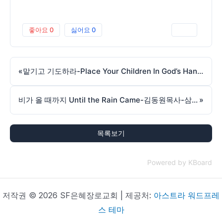
좋아요
0
싫어요
0
인쇄
«
맡기고 기도하라-Place Your Children In God’s Hands And Pray-김동원목사-삼상2:19-260503
비가 올 때까지 Until the Rain Came-김동원목사-삼하21:1-260510
»
목록보기
Powered by KBoard
저작권 © 2026 SF은혜장로교회 | 제공처:
아스트라 워드프레
스 테마