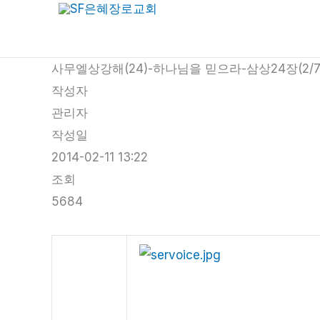
콘
텐
츠
사무엘상강해(24)-하나님을 믿으라-삼상24장(2/7
로
작성자
건
관리자
너
작성일
뛰
2014-02-11 13:22
기
조회
5684