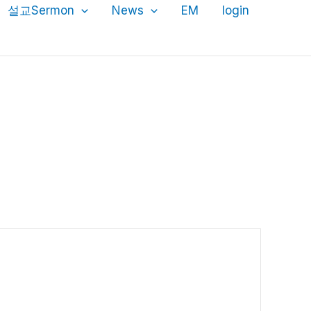
설교Sermon
News
EM
login