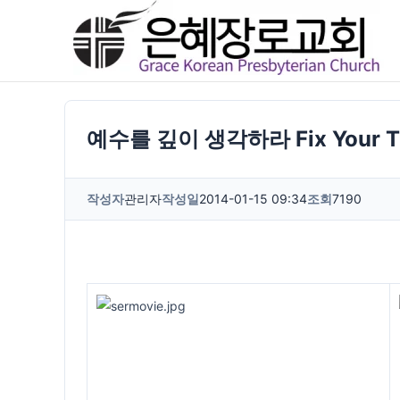
콘
텐
츠
로
건
예수를 깊이 생각하라 Fix Your Thoug
너
뛰
작성자
관리자
작성일
2014-01-15 09:34
조회
7190
기