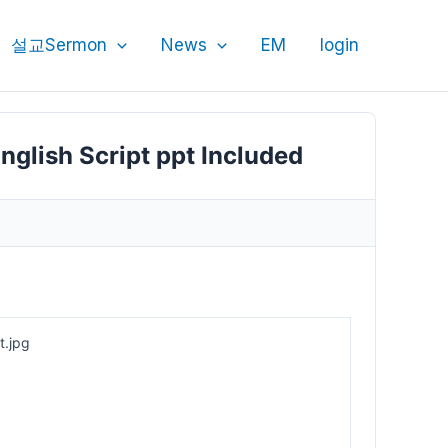
설교Sermon
News
EM
login
lish Script ppt Included