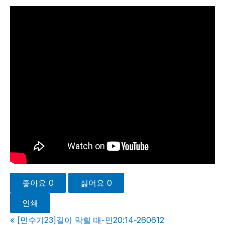
좋아요
0
싫어요
0
인쇄
«
[민수기23]길이 막힐 때-민20:14-260612