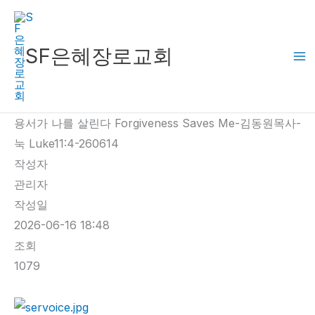
콘
텐
츠
SF은혜장로교회
로
건
너
용서가 나를 살린다 Forgiveness Saves Me-김동원목사-
뛰
눅 Luke11:4-260614
기
작성자
관리자
작성일
2026-06-16 18:48
조회
1079