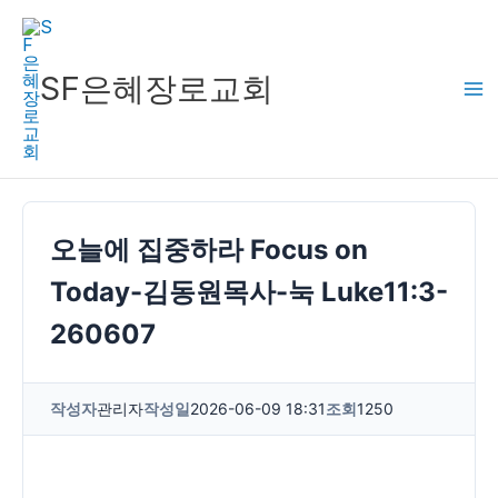
콘
텐
츠
SF은혜장로교회
로
건
너
뛰
기
오늘에 집중하라 Focus on
Today-김동원목사-눅 Luke11:3-
260607
작성자
관리자
작성일
2026-06-09 18:31
조회
1250