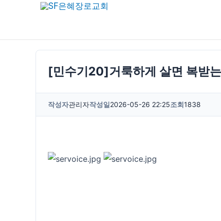
콘
텐
츠
로
건
[민수기20]거룩하게 살면 복받는다-
너
뛰
작성자
관리자
작성일
2026-05-26 22:25
조회
1838
기