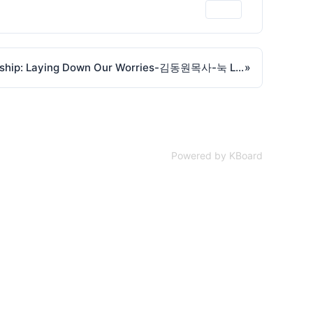
인쇄
염려를 내려놓고 예배하라 Worship: Laying Down Our Worries-김동원목사-눅 Luke10:41-260525
»
Powered by KBoard