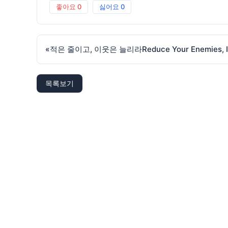
좋아요
0
싫어요
0
«
목록보기