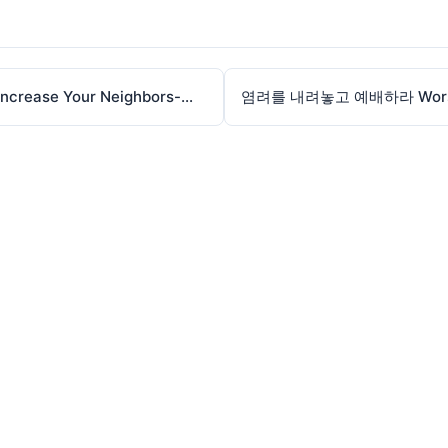
적은 줄이고, 이웃은 늘리라Reduce Your Enemies, Increase Your Neighbors-김동원목사-눅10:37-260517