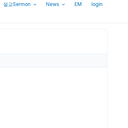
설교Sermon
News
EM
login