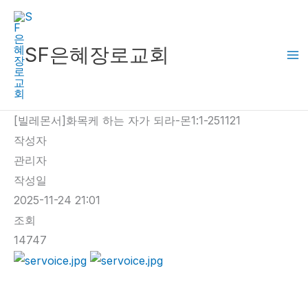
콘
텐
츠
SF은혜장로교회
로
건
너
[빌레몬서]화목케 하는 자가 되라-몬1:1-251121
뛰
작성자
기
관리자
작성일
2025-11-24 21:01
조회
14747