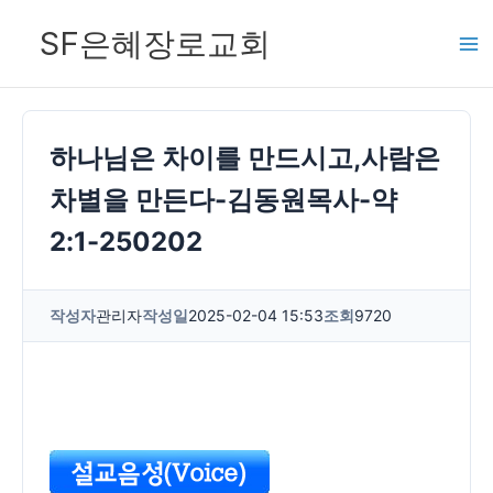
콘
SF은혜장로교회
텐
츠
로
건
하나님은 차이를 만드시고,사람은
너
차별을 만든다-김동원목사-약
뛰
2:1-250202
기
작성자
관리자
작성일
2025-02-04 15:53
조회
9720