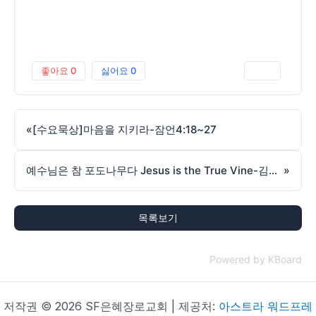
좋아요
0
싫어요
0
인쇄
«
[수요묵상]마음을 지키라-잠언4:18~27
예수님은 참 포도나무다 Jesus is the True Vine-김동원목사-요한 John 15:1-240825
»
목록보기
Powered by KBoard
저작권 © 2026 SF은혜장로교회 | 제공처:
아스트라 워드프레