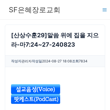
콘
SF은혜장로교회
텐
츠
로
건
[산상수훈29]말씀 위에 집을 지으
너
라-마7:24~27-240823
뛰
기
작성자
관리자
작성일
2024-08-27 18:08
조회
7834