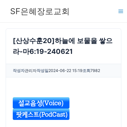
콘
SF은혜장로교회
텐
츠
로
건
[산상수훈20]하늘에 보물을 쌓으
너
라-마6:19-240621
뛰
기
작성자
관리자
작성일
2024-06-22 15:19
조회
7982