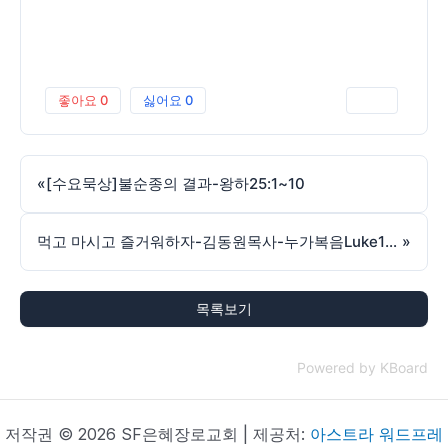
좋아요
0
싫어요
0
인쇄
«
[수요묵상]불순종의 결과-왕하25:1~10
먹고 마시고 즐거워하자-김동원목사-누가복음Luke12:19-240623
»
목록보기
Powered by KBoard
저작권 © 2026 SF은혜장로교회 | 제공처:
아스트라 워드프레