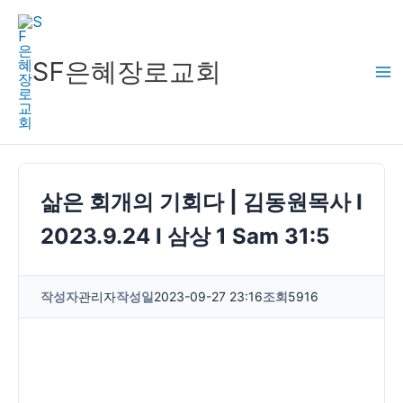
콘
텐
츠
SF은혜장로교회
로
건
너
뛰
기
삶은 회개의 기회다 | 김동원목사 I
2023.9.24 I 삼상 1 Sam 31:5
작성자
관리자
작성일
2023-09-27 23:16
조회
5916