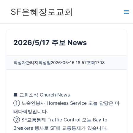
콘
SF은혜장로교회
텐
츠
로
건
2026/5/17 주보 News
너
뛰
작성자
관리자
작성일
2026-05-16 18:57
조회
1708
기
■ 교회소식 Church News
① 노숙인봉사 Homeless Service 오늘 담당은 마
태다락방입니다.
② SF교통통제 Traffic Control 오늘 Bay to
Breakers 행사로 SF에 교통통제가 있습니다.