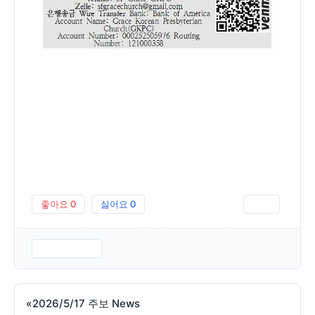
좋아요
0
싫어요
0
인쇄
260524.pdf
«
2026/5/17 주보 News