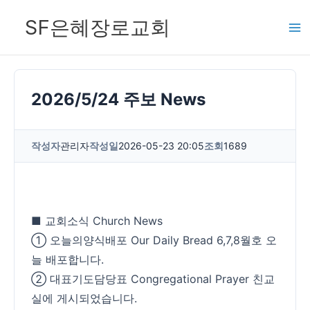
콘
SF은혜장로교회
텐
츠
로
건
2026/5/24 주보 News
너
뛰
작성자
관리자
작성일
2026-05-23 20:05
조회
1689
기
■ 교회소식 Church News
① 오늘의양식배포 Our Daily Bread 6,7,8월호 오
늘 배포합니다.
② 대표기도담당표 Congregational Prayer 친교
실에 게시되었습니다.