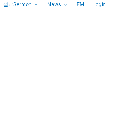
설교Sermon
News
EM
login