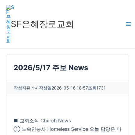
콘
텐
츠
SF은혜장로교회
로
건
너
뛰
기
2026/5/17 주보 News
작성자
관리자
작성일
2026-05-16 18:57
조회
1731
■ 교회소식 Church News
① 노숙인봉사 Homeless Service 오늘 담당은 마