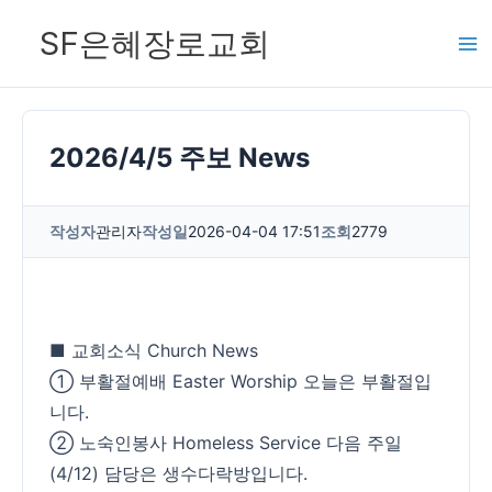
콘
SF은혜장로교회
텐
츠
로
건
2026/4/5 주보 News
너
뛰
작성자
관리자
작성일
2026-04-04 17:51
조회
2779
기
■ 교회소식 Church News
① 부활절예배 Easter Worship 오늘은 부활절입
니다.
② 노숙인봉사 Homeless Service 다음 주일
(4/12) 담당은 생수다락방입니다.