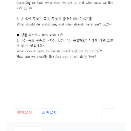
좋아요
0
싫어요
0
인쇄
260405.pdf