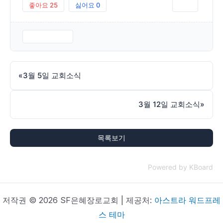
좋아요
25
싫어요
0
인쇄
Sample.hwp
«
3월 5일 교회소식
3월 12일 교회소식
»
목록보기
Powered by KBoard
저작권 © 2026 SF은혜장로교회 | 제공처:
아스트라 워드프레
스 테마