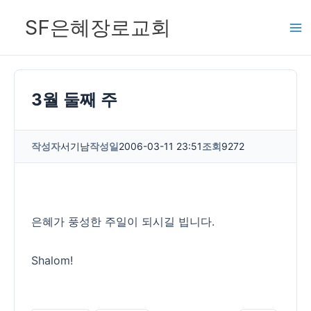
콘
SF은혜장로교회
텐
츠
로
건
3월 둘째 주
너
뛰
작성자
서기남
작성일
2006-03-11 23:51
조회
9272
기
은혜가 풍성한 주일이 되시길 빕니다.
Shalom!