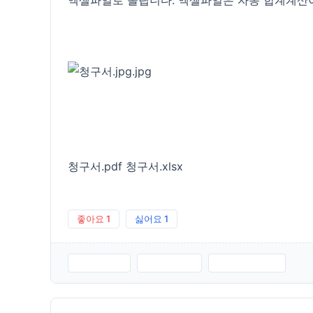
엑셀파일로 올립니다. 엑셀파일은 자동 합계계산이
청구서.pdf
청구서.xlsx
좋아요
1
싫어요
1
청구서.pdf
청구서.xlsx
청구서.jpg.jpg