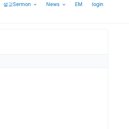
설교Sermon
News
EM
login