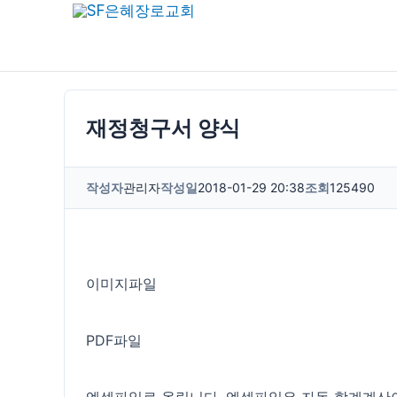
콘
텐
츠
로
건
재정청구서 양식
너
뛰
작성자
관리자
작성일
2018-01-29 20:38
조회
125490
기
이미지파일
PDF파일