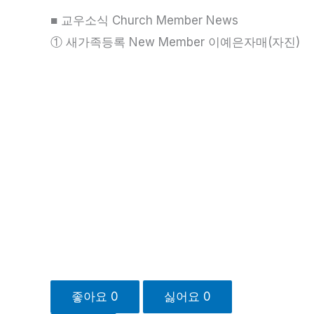
■ 교우소식 Church Member News
① 새가족등록 New Member 이예은자매(자진)
좋아요
0
싫어요
0