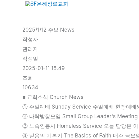
콘
텐
츠
2025/1/12 주보 News
로
작성자
건
관리자
너
작성일
뛰
2025-01-11 18:49
기
조회
10634
■ 교회소식 Church News
① 주일예배 Sunday Service 주일예배 현장예배와
② 다락방장모임 Small Group Leader's Mee
③ 노숙인봉사 Homeless Service 오늘 담당은
④ 믿음의 기본기 The Basics of Faith 매주