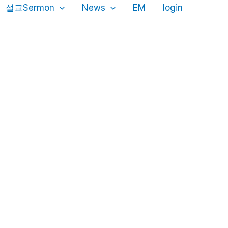
설교Sermon
News
EM
login