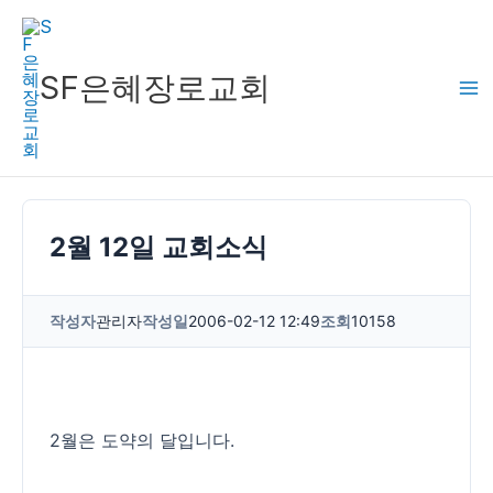
콘
텐
츠
SF은혜장로교회
로
건
너
뛰
기
2월 12일 교회소식
작성자
관리자
작성일
2006-02-12 12:49
조회
10158
2월은 도약의 달입니다.