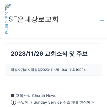
콘
텐
츠
SF은혜장로교회
로
건
너
뛰
기
2023/11/26 교회소식 및 주보
작성자
관리자
작성일
2023-11-25 19:01
조회
10994
■ 교회소식 Church News
① 주일예배 Sunday Service 주일예배 현장예배