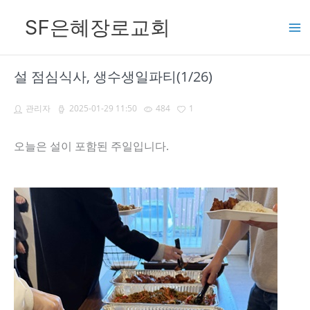
콘
SF은혜장로교회
텐
츠
로
설 점심식사, 생수생일파티(1/26)
건
너
관리자
2025-01-29 11:50
484
1
뛰
오늘은 설이 포함된 주일입니다.
기