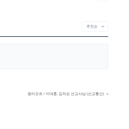
동티모르 / 이대훈, 김차순 선교사님 (선교통신)
»