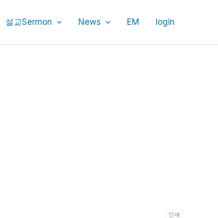
설교Sermon
News
EM
login
인쇄