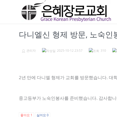
콘
텐
츠
로
다니엘신 형제 방문, 노숙인봉사
건
너
관리자
2025-10-12 23:57
310
뛰
기
2년 만에 다니엘 형제가 교회를 방문했습니다. 대
중고등부가 노숙인봉사를 준비했습니다. 감사합니
좋아요
1
싫어요
0