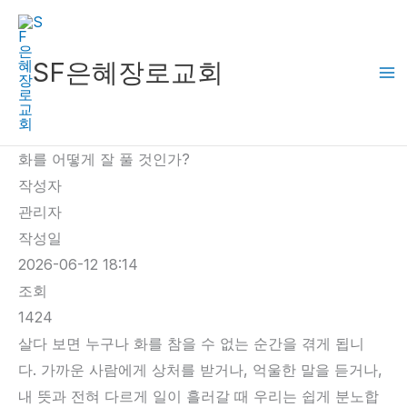
콘
텐
츠
SF은혜장로교회
로
건
너
화를 어떻게 잘 풀 것인가?
뛰
작성자
기
관리자
작성일
2026-06-12 18:14
조회
1424
살다 보면 누구나 화를 참을 수 없는 순간을 겪게 됩니
다. 가까운 사람에게 상처를 받거나, 억울한 말을 듣거나,
내 뜻과 전혀 다르게 일이 흘러갈 때 우리는 쉽게 분노합