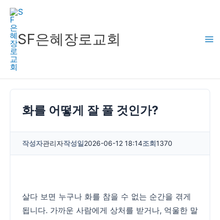
콘
텐
츠
SF은혜장로교회
로
건
너
뛰
기
화를 어떻게 잘 풀 것인가?
작성자
관리자
작성일
2026-06-12 18:14
조회
1370
살다 보면 누구나 화를 참을 수 없는 순간을 겪게
됩니다. 가까운 사람에게 상처를 받거나, 억울한 말