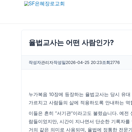
콘
텐
츠
로
건
율법교사는 어떤 사람인가?
너
뛰
작성자
관리자
작성일
2026-04-25 20:23
조회
2776
기
누가복음 10장에 등장하는 율법교사는 당시 유
가르치고 사람들의 삶에 적용하도록 안내하는 역할
이들은 흔히 “서기관”이라고도 불렸습니다. 예전
람들이었지만, 시간이 지나면서 단순한 기록자를
거의 같은 의미로 사용되며, 율법에 정통한 전문