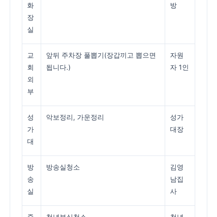
화
방
장
실
교
앞뒤 주차장 풀뽑기(장갑끼고 뽑으면
자원
회
됩니다.)
자 1인
외
부
성
악보정리, 가운정리
성가
가
대장
대
방
방송실청소
김영
송
남집
실
사
중
청년부실청소
청년