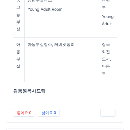
고
부
Young Adult Room
등
Young
부
Adult
실
아
아동부실청소, 케비넷정리
장국
동
화전
부
도사,
실
아동
부
김동원목사드림
좋아요
0
싫어요
0
인쇄