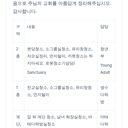
음으로 주님의 교회를 아름답게 정리해주십시오.
감사합니다.
구
내용
담당
역
2
본당청소, 소그룹실청소, 유리창청소,
청년
층
자모실정리, 먼지털이, 카펫청소는 하
부
지마세요. 로봇청소기담당)
Young
Sanctuary
Adult
1
친교실청소, 소그룹실청소, 유리창청
생수
층
소, 먼지털이
다락
방
계
앞 뒤 계단 청소, 남녀 화장실청소, 바
마태
단,
태다락방실청소
다락