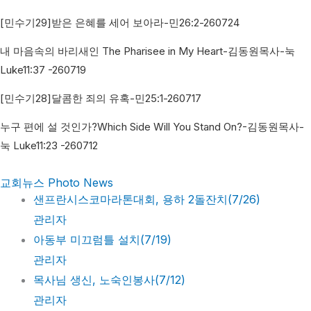
[민수기29]받은 은혜를 세어 보아라-민26:2-260724
내 마음속의 바리새인 The Pharisee in My Heart-김동원목사-눅
Luke11:37 -260719
[민수기28]달콤한 죄의 유혹-민25:1-260717
누구 편에 설 것인가?Which Side Will You Stand On?-김동원목사-
눅 Luke11:23 -260712
교회뉴스 Photo News
샌프란시스코마라톤대회, 용하 2돌잔치(7/26)
관리자
아동부 미끄럼틀 설치(7/19)
관리자
목사님 생신, 노숙인봉사(7/12)
관리자