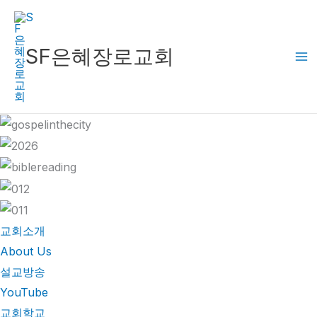
콘
텐
츠
SF은혜장로교회
로
건
너
뛰
기
교회소개
About Us
설교방송
YouTube
교회학교