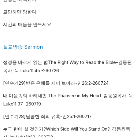
교만하면 망한다.
시간의 매듭을 만드세요
설교방송 Sermon​
성경을 바르게 읽는 법The Right Way to Read the Bible-김동원
목사-눅 Luke11:45 -260726
[민수기29]받은 은혜를 세어 보아라-민26:2-260724
내 마음속의 바리새인 The Pharisee in My Heart-김동원목사-눅
Luke11:37 -260719
[민수기28]달콤한 죄의 유혹-민25:1-260717
누구 편에 설 것인가?Which Side Will You Stand On?-김동원목