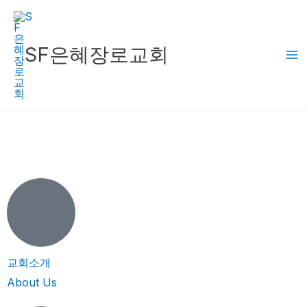
콘
텐
츠
SF은혜장로교회
로
건
너
뛰
기
교회소개
About Us