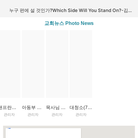
누구 편에 설 것인가?Which Side Will You Stand On?-김동원목사-눅 Luke11:23 -260712
교회뉴스 Photo News
샌프란시스코마라톤대회, 용하 2돌잔치(7/26)
아동부 미끄럼틀 설치(7/19)
목사님 생신, 노숙인봉사(7/12)
대청소(7/5)
관리자
관리자
관리자
관리자