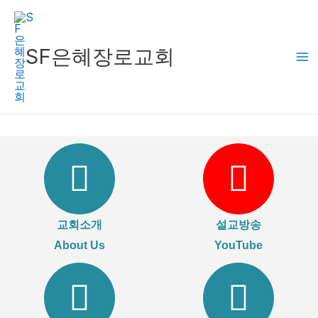
콘
텐
츠
SF은혜장로교회
로
건
너
뛰
기
교회소개
설교방송
About Us
YouTube