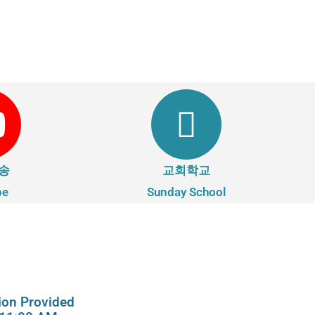
송
교회학교
be
Sunday School
on Provided