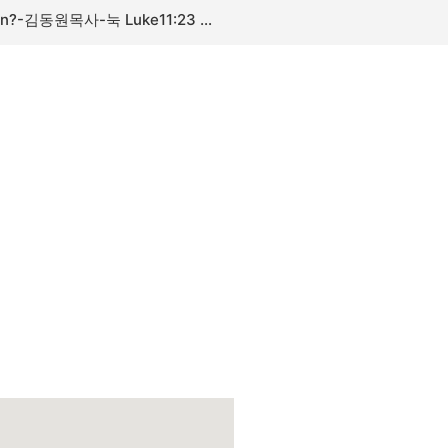
누구 편에 설 것인가?Which Side Will You Stand On?-김동원목사-눅 Luke11:23 -260712