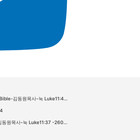
​
성경을 바르게 읽는 법The Right Way to Read the Bible-김동원목사-눅 Luke11:45 -260726
4
내 마음속의 바리새인 The Pharisee in My Heart-김동원목사-눅 Luke11:37 -260719