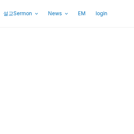
설교Sermon
News
EM
login