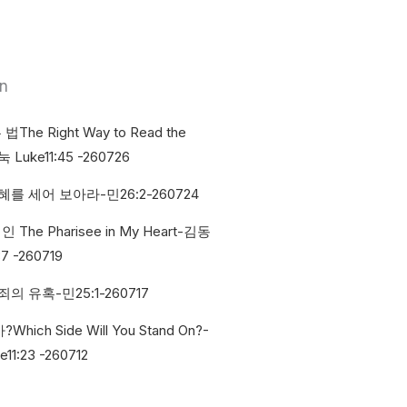
​
e Right Way to Read the
Luke11:45 -260726
를 세어 보아라-민26:2-260724
he Pharisee in My Heart-김동
7 -260719
의 유혹-민25:1-260717
ich Side Will You Stand On?-
:23 -260712