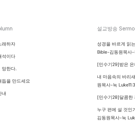
lumn
설교방송 Sermon
노래하자
성경을 바르게 읽는 법Th
Bible-김동원목사-눅 
해석이다
[민수기29]받은 은혜
 망한다.
내 마음속의 바리새인 T
매듭을 만드세요
원목사-눅 Luke11:3
안내
[민수기28]달콤한 죄
누구 편에 설 것인가?Wh
김동원목사-눅 Luke11