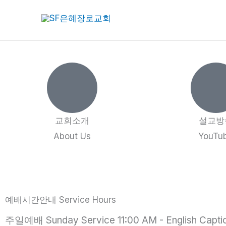
콘
텐
츠
로
건
너
뛰
기
교회소개
설교방
About Us
YouTu
예배시간안내 Service Hours
주일예배 Sunday Service 11:00 AM - English Capti