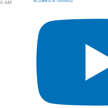
눅 Luke12:4 -260802
00 AM