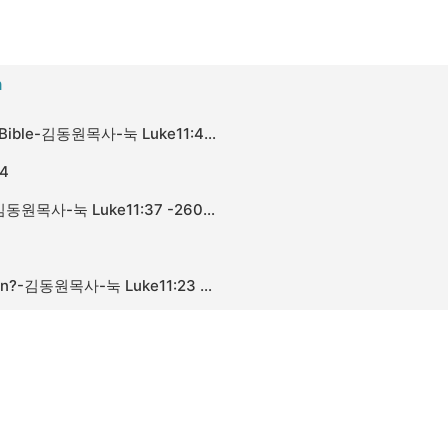
​
성경을 바르게 읽는 법The Right Way to Read the Bible-김동원목사-눅 Luke11:45 -260726
4
내 마음속의 바리새인 The Pharisee in My Heart-김동원목사-눅 Luke11:37 -260719
누구 편에 설 것인가?Which Side Will You Stand On?-김동원목사-눅 Luke11:23 -260712