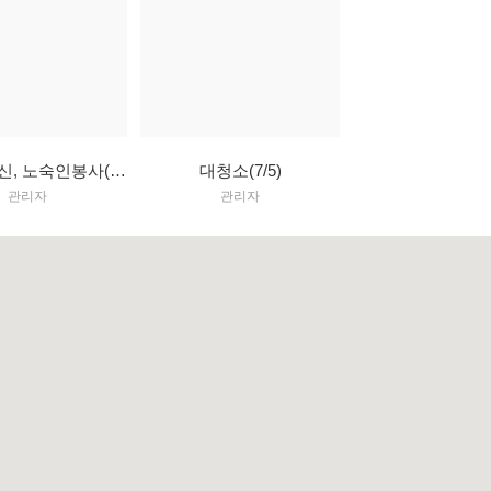
목사님 생신, 노숙인봉사(7/12)
대청소(7/5)
관리자
관리자