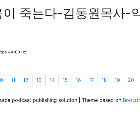
이 죽는다-김동원목사-약2:
kbps 44100 Hz)
10
11
12
13
14
15
16
17
18
19
20
ource podcast publishing solution | Theme based on
Bootst