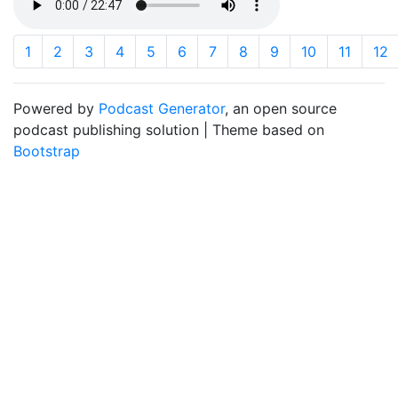
1
2
3
4
5
6
7
8
9
10
11
12
Powered by
Podcast Generator
, an open source
podcast publishing solution | Theme based on
Bootstrap