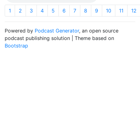
1
2
3
4
5
6
7
8
9
10
11
12
Powered by
Podcast Generator
, an open source
podcast publishing solution | Theme based on
Bootstrap