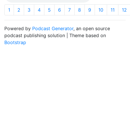
1
2
3
4
5
6
7
8
9
10
11
12
Powered by
Podcast Generator
, an open source
podcast publishing solution | Theme based on
Bootstrap