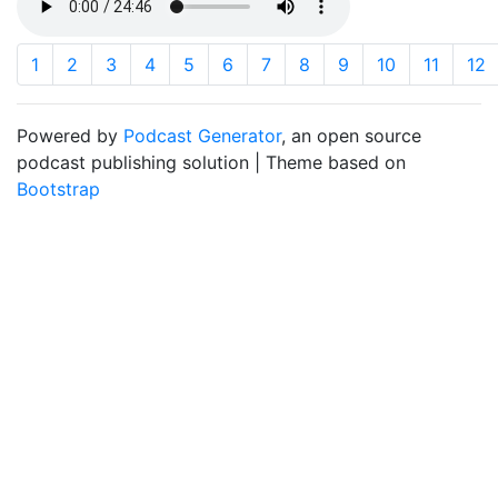
1
2
3
4
5
6
7
8
9
10
11
12
Powered by
Podcast Generator
, an open source
podcast publishing solution | Theme based on
Bootstrap