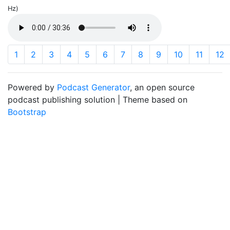
Hz)
1
2
3
4
5
6
7
8
9
10
11
12
Powered by
Podcast Generator
, an open source
podcast publishing solution | Theme based on
Bootstrap