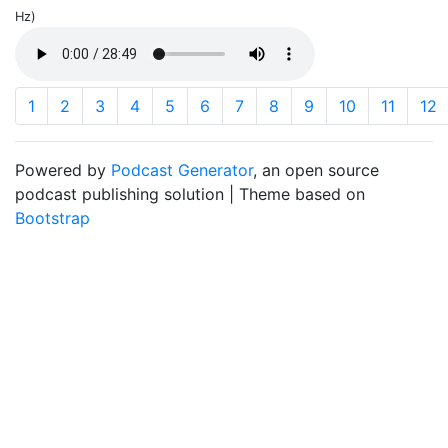
Hz)
1
2
3
4
5
6
7
8
9
10
11
12
Powered by
Podcast Generator
, an open source
podcast publishing solution | Theme based on
Bootstrap