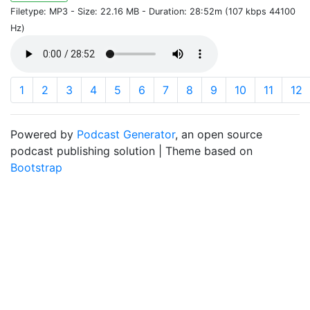
Filetype: MP3 - Size: 22.16 MB - Duration: 28:52m (107 kbps 44100
Hz)
1
2
3
4
5
6
7
8
9
10
11
12
Powered by
Podcast Generator
, an open source
podcast publishing solution | Theme based on
Bootstrap