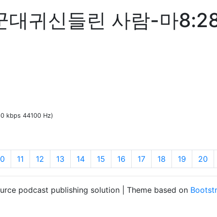
귀신들린 사람-마8:28(2
160 kbps 44100 Hz)
10
11
12
13
14
15
16
17
18
19
20
ource podcast publishing solution | Theme based on
Bootst