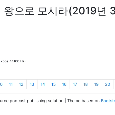
 왕으로 모시라(2019년 
0 kbps 44100 Hz)
10
11
12
13
14
15
16
17
18
19
20
ource podcast publishing solution | Theme based on
Bootst